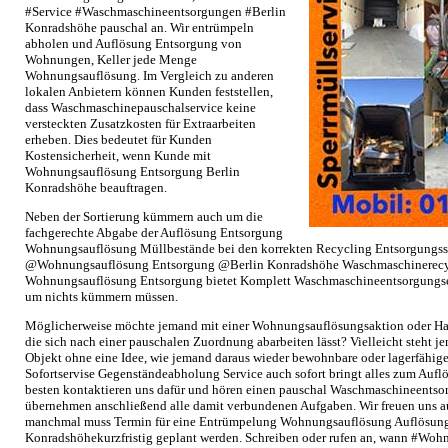
#Service #Waschmaschineentsorgungen #Berlin
Konradshöhe pauschal an. Wir entrümpeln
abholen und Auflösung Entsorgung von
Wohnungen, Keller jede Menge
Wohnungsauflösung. Im Vergleich zu anderen
lokalen Anbietern können Kunden feststellen,
dass Waschmaschinepauschalservice keine
versteckten Zusatzkosten für Extraarbeiten
erheben. Dies bedeutet für Kunden
Kostensicherheit, wenn Kunde mit
Wohnungsauflösung Entsorgung Berlin
Konradshöhe beauftragen.
Neben der Sortierung kümmern auch um die
fachgerechte Abgabe der Auflösung Entsorgung
Wohnungsauflösung Müllbestände bei den korrekten Recycling Entsorgungsst
@Wohnungsauflösung Entsorgung @Berlin Konradshöhe Waschmaschinerecycl
Wohnungsauflösung Entsorgung bietet Komplett Waschmaschineentsorgungser
um nichts kümmern müssen.
Möglicherweise möchte jemand mit einer Wohnungsauflösungsaktion oder Ha
die sich nach einer pauschalen Zuordnung abarbeiten lässt? Vielleicht steht 
Objekt ohne eine Idee, wie jemand daraus wieder bewohnbare oder lagerfähi
Sofortservise Gegenständeabholung Service auch sofort bringt alles zum Aufl
besten kontaktieren uns dafür und hören einen pauschal Waschmaschineentso
übernehmen anschließend alle damit verbundenen Aufgaben. Wir freuen uns a
manchmal muss Termin für eine Entrümpelung Wohnungsauflösung Auflösung
Konradshöhekurzfristig geplant werden. Schreiben oder rufen an, wann #Wo